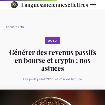
Languesanciennesetlettres
Accueil
›
Actu
ACTU
Générer des revenus passifs
en bourse et crypto : nos
astuces
Hugo
•
6 juillet 2025
•
4 min de lecture