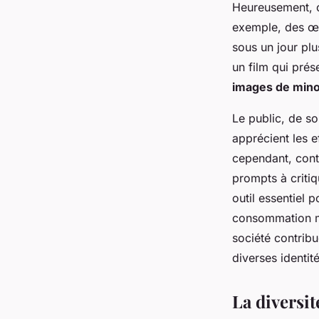
Heureusement, ce
exemple, des œu
sous un jour plu
un film qui pré
images de mino
Le public, de s
apprécient les e
cependant, conti
prompts à critiq
outil essentiel 
consommation méd
société contrib
diverses identité
La diversit