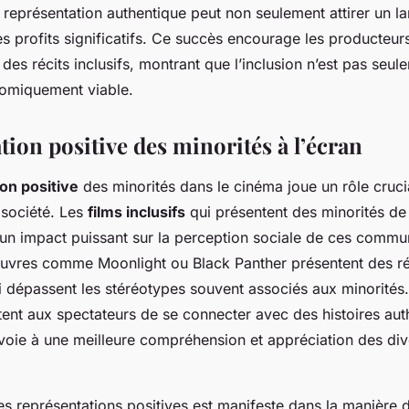
représentation authentique peut non seulement attirer un la
s profits significatifs. Ce succès encourage les producteurs
es récits inclusifs, montrant que l’inclusion n’est pas seul
omiquement viable.
ion positive des minorités à l’écran
on positive
des minorités dans le cinéma joue un rôle cruci
a société. Les
films inclusifs
qui présentent des minorités de
 un impact puissant sur la perception sociale de ces commu
œuvres comme
Moonlight
ou
Black Panther
présentent des r
ui dépassent les stéréotypes souvent associés aux minorités.
tent aux spectateurs de se connecter avec des histoires aut
 voie à une meilleure compréhension et appréciation des div
es représentations positives est manifeste dans la manière d