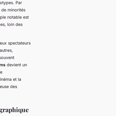
éotypes. Par
 de minorités
ple notable est
es, loin des
reux spectateurs
autres,
 souvent
lms
devient un
ne
inéma et la
ueuse des
tographique