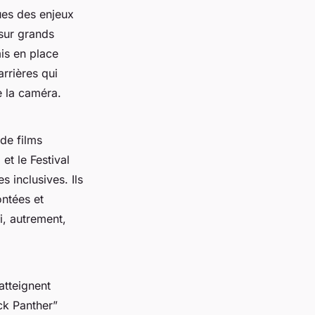
es des enjeux
sur grands
is en place
arrières qui
e la caméra.
de films
et le Festival
 inclusives. Ils
ontées et
ui, autrement,
atteignent
ck Panther”