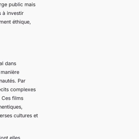
rge public mais
 à investir
ement éthique,
al dans
 manière
nautés. Par
écits complexes
 Ces films
hentiques,
erses cultures et
ont elles