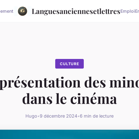
Languesanciennesetlettres
sement
Emploi
E
CULTURE
eprésentation des mino
dans le cinéma
Hugo
•
9 décembre 2024
•
6 min de lecture