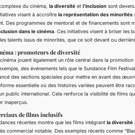
complexe du cinéma,
la diversité
et
l’inclusion
sont devenu
tiatives visant à accroître
la représentation des minorités
ent. Des programmes de mentorat et de financements sont m
inclusion dans le cinéma
. Ces initiatives visent à briser les b
 des talents issus de minorités, que ce soit devant ou derrièr
inéma : promoteurs de diversité
 cinéma jouent également un rôle central dans la promotion 
 exemple, des événements tels que le Sundance Film Festival 
ancé des sections spéciales pour mettre en avant des œuvres
eforme essentielle où des histoires variées peuvent être rac
n public international. Cela renforce la visibilité de films q
er inaperçus.
ciaux de films inclusifs
dances récentes montre que les films intégrant
la diversité
cès commercial notable. Des exemples récents comme “Bla