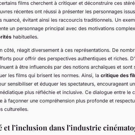
rtains films cherchent à critiquer et déconstruire ces stér
vres récentes ont réussi à présenter les personnages issus
s nuancé, évitant ainsi les raccourcis traditionnels. Un exem
sente un personnage principal avec des motivations complex
rités
habituelles.
on côté, réagit diversement à ces représentations. De nomb
fforts pour offrir des perspectives authentiques et riches. D’
nuent à être influencés par des notions archaïques et sont
uer les films qui brisent les normes. Ainsi, la
critique des fi
pour sensibiliser et éduquer les spectateurs, encourageant u
iatique plus réfléchie et inclusive. Ce dialogue entre le c
ue à façonner une compréhension plus profonde et respect
s culturelles.
é et l’inclusion dans l’industrie cinéma