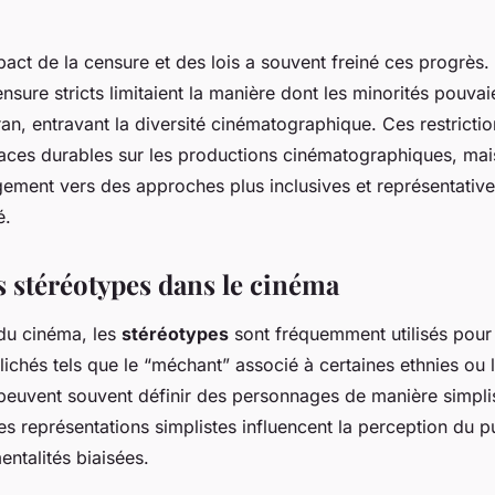
act de la censure et des lois a souvent freiné ces progrès
sure stricts limitaient la manière dont les minorités pouvai
ran, entravant la diversité cinématographique. Ces restrictio
traces durables sur les productions cinématographiques, ma
ement vers des approches plus inclusives et représentative
é.
s stéréotypes dans le cinéma
du cinéma, les
stéréotypes
sont fréquemment utilisés pour 
lichés tels que le “méchant” associé à certaines ethnies ou 
peuvent souvent définir des personnages de manière simplis
es représentations simplistes influencent la perception du p
ntalités biaisées.