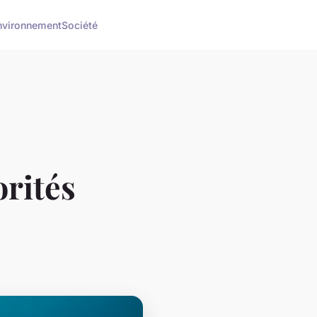
nvironnement
Société
rités