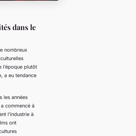
tés dans le
de nombreux
ulturelles
e l’époque plutôt
re, a eu tendance
ns les années
es a commencé à
t l’industrie à
ilms ont
cultures