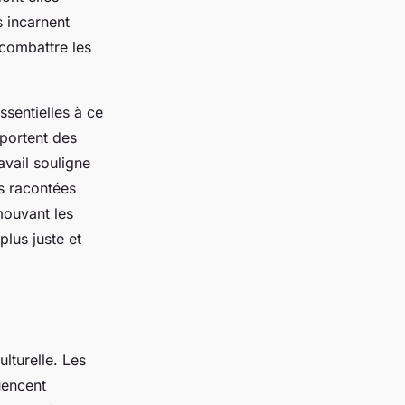
s incarnent
 combattre les
ssentielles à ce
portent des
avail souligne
es racontées
mouvant les
plus juste et
ulturelle. Les
uencent