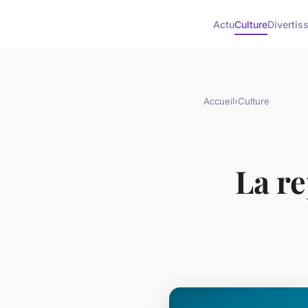
Actu
Culture
Divertis
Accueil
›
Culture
La r