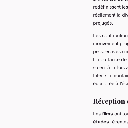
redéfinissent le
réellement la di
préjugés.
Les contributio
mouvement prog
perspectives uni
l’importance de 
soient à la fois
talents minorita
équilibrée à l’éc
Réception d
Les
films
ont tou
études
récentes