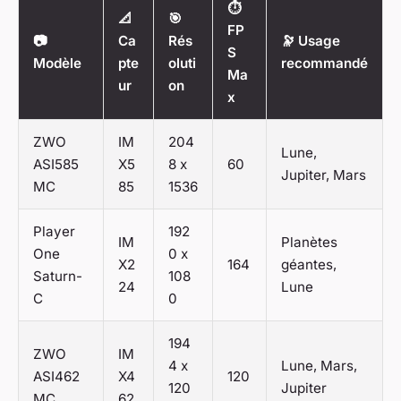
⏱️
📐
🎯
FP
📷
Ca
Rés
🔭 Usage
S
Modèle
pte
oluti
recommandé
Ma
ur
on
x
ZWO
IM
204
Lune,
ASI585
X5
8 x
60
Jupiter, Mars
MC
85
1536
Player
192
IM
Planètes
One
0 x
X2
164
géantes,
Saturn-
108
24
Lune
C
0
194
ZWO
IM
4 x
Lune, Mars,
ASI462
X4
120
120
Jupiter
MC
62