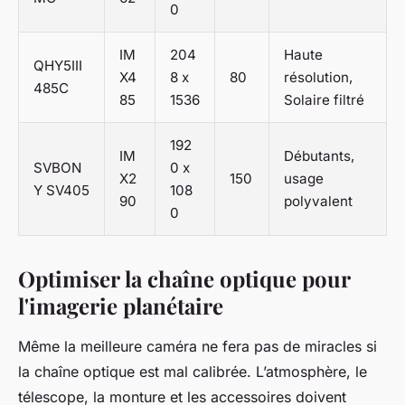
0
IM
204
Haute
QHY5III
X4
8 x
80
résolution,
485C
85
1536
Solaire filtré
192
IM
Débutants,
SVBON
0 x
X2
150
usage
Y SV405
108
90
polyvalent
0
Optimiser la chaîne optique pour
l'imagerie planétaire
Même la meilleure caméra ne fera pas de miracles si
la chaîne optique est mal calibrée. L’atmosphère, le
télescope, la monture et les accessoires doivent