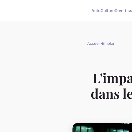
Actu
Culture
Divertis
Accueil
›
Emploi
L'impa
dans l