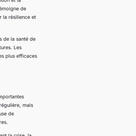
tion et la
témoigne de
 la résilience et
s de la santé de
tures. Les
es plus efficaces
importantes
régulière, mais
use de
res.
nt la crise, la