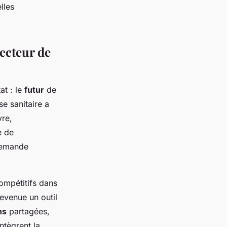
lles
secteur de
at : le
futur
de
ise sanitaire a
vre,
e de
 demande
ompétitifs dans
evenue un outil
ns
partagées,
ntègrent la