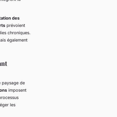
tation des
rts
prévoient
dies chroniques.
mais également
ant
e paysage de
ions
imposent
 processus
éger les