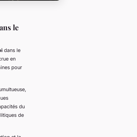
ans le
i
dans le
crue en
aines pour
tumultueuse,
ques
apacités du
litiques de