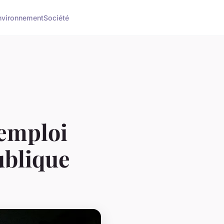
nvironnement
Société
'emploi
ublique