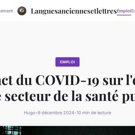
Languesanciennesetlettres
sement
Emploi
E
EMPLOI
ct du COVID-19 sur l
e secteur de la santé p
Hugo
•
9 décembre 2024
•
10 min de lecture