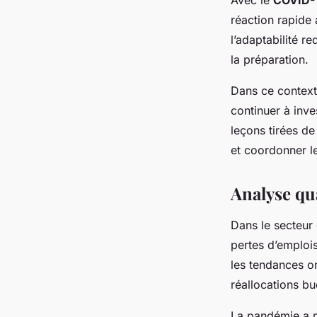
Avec le
COVID-
réaction rapide
l’adaptabilité r
la préparation.
Dans ce contexte
continuer à inve
leçons tirées de
et coordonner l
Analyse qu
Dans le secteur
pertes d’emplois
les tendances o
réallocations bu
La pandémie a 