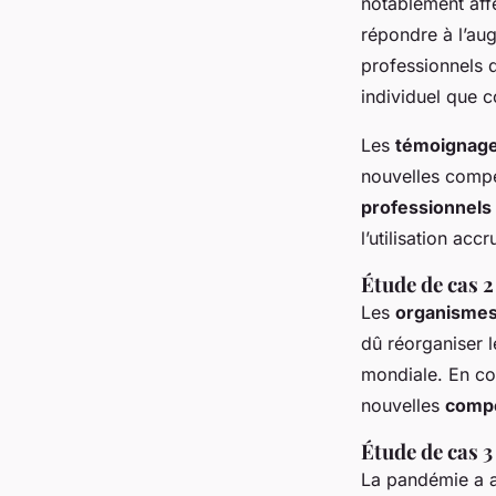
notablement affe
répondre à l’au
professionnels 
individuel que c
Les
témoignag
nouvelles compét
professionnels
l’utilisation acc
Étude de cas 2
Les
organisme
dû réorganiser 
mondiale. En co
nouvelles
comp
Étude de cas 3 
La pandémie a a