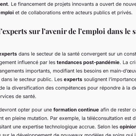
ent
. Le financement de projets innovants a ouvert de nouve
emploi
et de collaborations entre acteurs publics et privés.
experts sur l’avenir de l’emploi dans le 
experts
dans le secteur de la santé convergent sur un const
rgement influencé par les
tendances post-pandémie
. La cr
angements importants, modifiant les besoins en main-d’œu
 dans le secteur public. Les
experts
soulignent l’importanc
et de la diversification des compétences pour répondre à la
rvices de santé.
s devront opter pour une
formation continue
afin de rester c
 en pleine mutation. Par exemple, la téléconsultation est d
sitant une expertise technologique accrue. Selon les
opinio
is sur le développement de nouveaux modèles de soins qui i