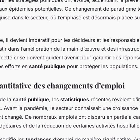
19
, les stratégies politiques ont évolué, accentuant la préven
 aux épidémies potentielles. Ce changement de paradigme 
equise dans le secteur, où l’emphase est désormais placée sur
, il devient impératif pour les décideurs et les responsable
stir dans l’amélioration de la main-d’œuvre et des infrastruc
 cette crise doivent guider l’avenir pour garantir des répons
es efforts en
santé publique
pour protéger les populations.
antitative des changements d’emploi
 de la
santé publique
, les
statistiques
récentes révèlent d’
. Avant la pandémie, le secteur connaissait une croissance 
nt changé. De nombreux emplois ont disparu en partie à ca
dgétaires et de la réduction de certaines activités hospitaliè
modifié les
tendances
d’emploi de manière significative. Ava