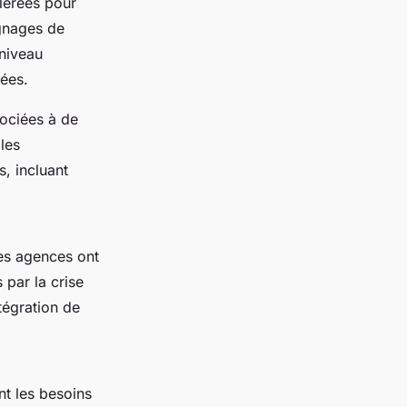
lérées pour
gnages de
 niveau
tées.
sociées à de
les
, incluant
es agences ont
par la crise
tégration de
ant les besoins