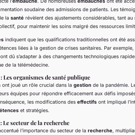
cté l’
embauche
. De nombreuses
embauches
ont été accé
gmentation soudaine des admissions de patients. Les témoi
de la
santé
révèlent des ajustements considérables, tant au
ollectif, pour maintenir les soins malgré des ressources limi
es
indiquent que les qualifications traditionnelles ont été as
ences liées à la gestion de crises sanitaires. Par exemple, 
ont dû s’adapter à des changements technologiques rapides
rue de la télémédecine.
 : Les
organismes de santé publique
s
ont joué un rôle crucial dans la
gestion
de la pandémie. L
leurs équipes pour répondre efficacement aux défis imposés 
nséquence, les modifications des
effectifs
ont impliqué l’in
étences
et stratégies.
: Le secteur de la
recherche
ccentué l’importance du secteur de la
recherche
, multipli