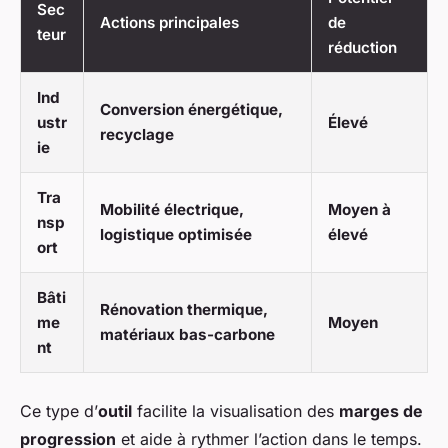
Sec
Actions principales
de
teur
réduction
Ind
Conversion énergétique,
ustr
Élevé
recyclage
ie
Tra
Mobilité électrique,
Moyen à
nsp
logistique optimisée
élevé
ort
Bâti
Rénovation thermique,
me
Moyen
matériaux bas-carbone
nt
Ce type d’
outil
facilite la visualisation des
marges de
progression
et aide à rythmer l’action dans le temps.