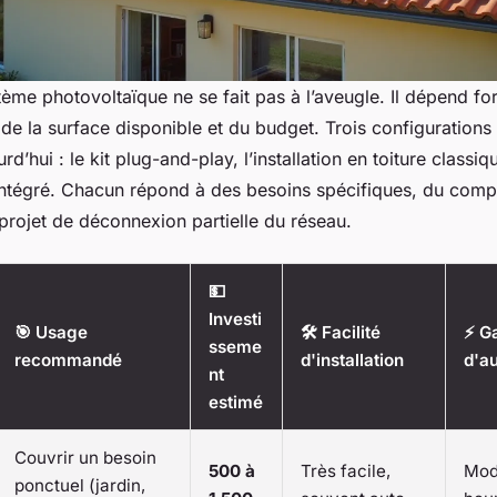
ème photovoltaïque ne se fait pas à l’aveugle. Il dépend fo
 de la surface disponible et du budget. Trois configurations
rd’hui : le kit plug-and-play, l’installation en toiture classi
ntégré. Chacun répond à des besoins spécifiques, du com
projet de déconnexion partielle du réseau.
💵
Investi
🎯 Usage
🛠️ Facilité
⚡ G
sseme
recommandé
d'installation
d'a
nt
estimé
Couvrir un besoin
500 à
Très facile,
Mod
ponctuel (jardin,