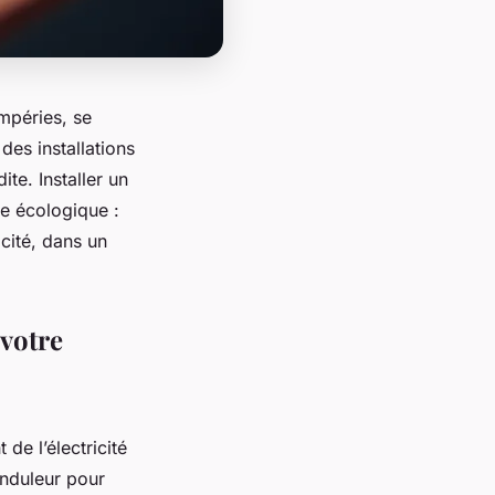
empéries, se
des installations
te. Installer un
re écologique :
icité, dans un
votre
de l’électricité
onduleur pour