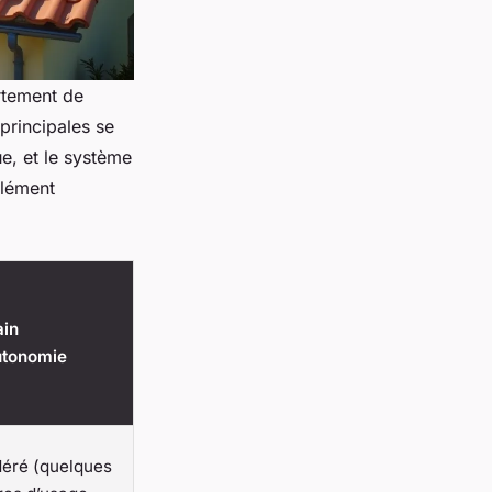
rtement de
 principales se
que, et le système
plément
ain
utonomie
éré (quelques