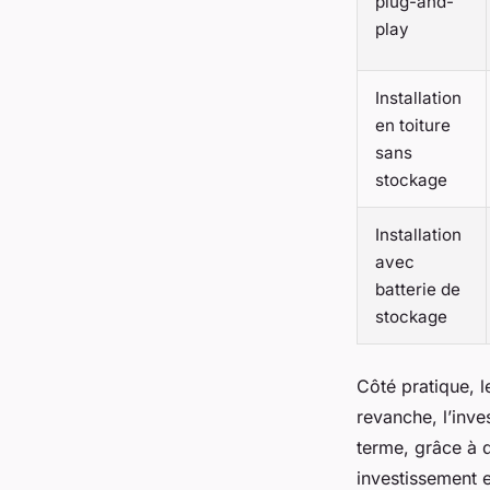
plug-and-
play
Installation
en toiture
sans
stockage
Installation
avec
batterie de
stockage
Côté pratique, l
revanche, l’inve
terme, grâce à d
investissement e