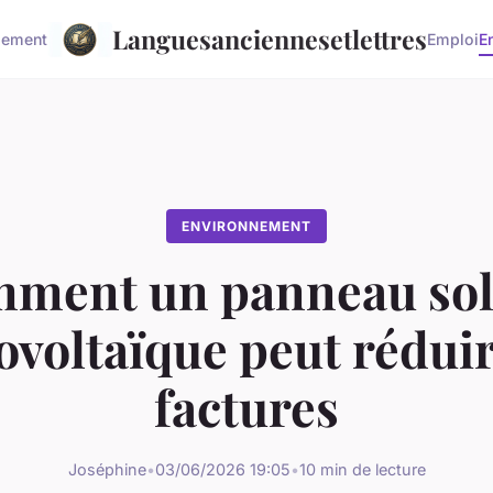
Languesanciennesetlettres
sement
Emploi
E
ENVIRONNEMENT
ment un panneau sol
ovoltaïque peut réduir
factures
Joséphine
•
03/06/2026 19:05
•
10 min de lecture