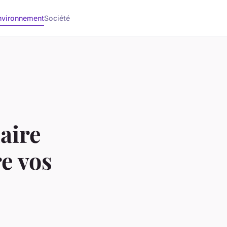
nvironnement
Société
aire
e vos