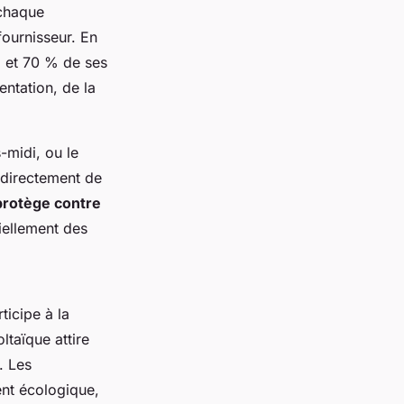
 chaque
fournisseur. En
 et 70 % de ses
entation, de la
-midi, ou le
e directement de
protège contre
tiellement des
ticipe à la
taïque attire
. Les
ent écologique,