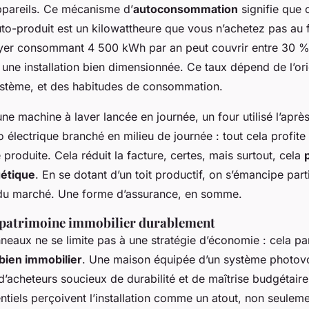
ppareils. Ce mécanisme d’
autoconsommation
signifie que
to-produit est un kilowattheure que vous n’achetez pas au 
yer consommant 4 500 kWh par an peut couvrir entre 30 %
une installation bien dimensionnée. Ce taux dépend de l’ori
stème, et des habitudes de consommation.
e machine à laver lancée en journée, un four utilisé l’après
 électrique branché en milieu de journée : tout cela profit
te produite. Cela réduit la facture, certes, mais surtout, cela
gétique
. En se dotant d’un toit productif, on s’émancipe par
s du marché. Une forme d’assurance, en somme.
 patrimoine immobilier durablement
nneaux ne se limite pas à une stratégie d’économie : cela par
 bien immobilier
. Une maison équipée d’un système photovol
d’acheteurs soucieux de durabilité et de maîtrise budgétaire
ntiels perçoivent l’installation comme un atout, non seulem