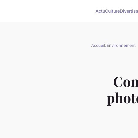
Actu
Culture
Divertis
Accueil
›
Environnement
Com
phot