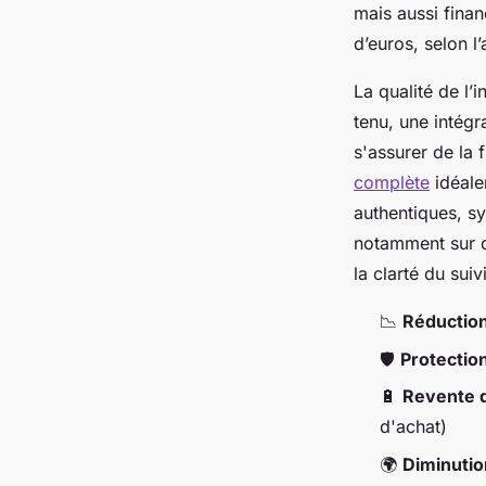
mais aussi finan
d’euros, selon l
La qualité de l’
tenu, une intégr
s'assurer de la f
complète
idéale
authentiques, s
notamment sur d
la clarté du suiv
📉
Réduction 
🛡️
Protection
🔋
Revente d
d'achat)
🌍
Diminutio