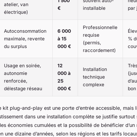
1 500
souvent auto-
heu
atelier, van
€
installable
par 
électrique)
Professionnelle
Autoconsommation
6 000
Élev
requise
maximale, revente
à 15
% d
(permis,
du surplus
000 €
cou
raccordement)
Usage en soirée,
12
Trè
Installation
autonomie
000 à
(ju
technique
renforcée,
25
d’a
complexe
délestage réseau
000 €
bon
e kit plug-and-play est une porte d’entrée accessible, mais l
stissement dans une installation complète se justifie surtout 
es économies cumulées et la possibilité de bénéficier d’un 
n une dizaine d’années, selon les régions et les tarifs locau