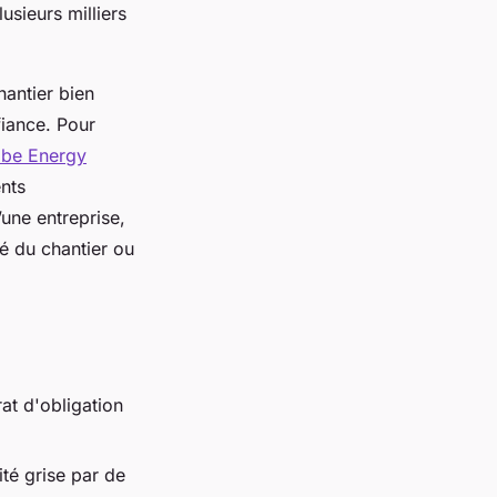
usieurs milliers
hantier bien
fiance. Pour
obe Energy
ents
une entreprise,
é du chantier ou
t d'obligation
ité grise par de