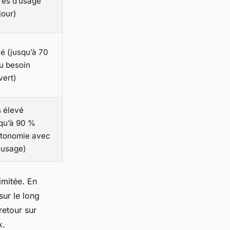
res d’usage
jour)
é (jusqu’à 70
u besoin
vert)
s élevé
squ’à 90 %
utonomie avec
 usage)
imitée. En
sur le long
retour sur
x.