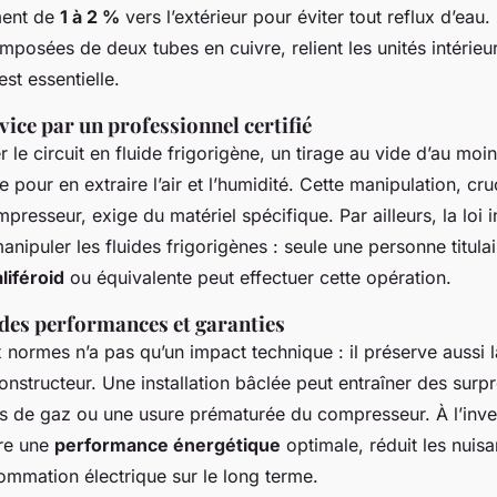
ment de
1 à 2 %
vers l’extérieur pour éviter tout reflux d’eau.
omposées de deux tubes en cuivre, relient les unités intérieur
est essentielle.
vice par un professionnel certifié
 le circuit en fluide frigorigène, un tirage au vide d’au moi
 pour en extraire l’air et l’humidité. Cette manipulation, cru
presseur, exige du matériel spécifique. Par ailleurs, la loi i
manipuler les fluides frigorigènes : seule une personne titula
liféroid
ou équivalente peut effectuer cette opération.
des performances et garanties
normes n’a pas qu’un impact technique : il préserve aussi 
nstructeur. Une installation bâclée peut entraîner des surp
ites de gaz ou une usure prématurée du compresseur. À l’inv
ure une
performance énergétique
optimale, réduit les nuis
ommation électrique sur le long terme.