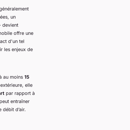
 généralement
nées, un
- devient
mobile offre une
ct d'un tel
r les enjeux de
e à au moins
15
extérieure, elle
rt
par rapport à
peut entraîner
débit d’air.