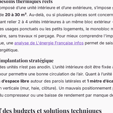
 besoins thermiques réels
omposé d’une unité intérieure et d’une extérieure, s’impose
 de
20 à 30 m²
. Au-delà, ou si plusieurs pièces sont concer
vant relier 2 à 4 unités intérieures à un même bloc extérieur 
les usages ponctuels ou les petits logements, le monobloc 
aire, sans travaux ni perçage. Pour mieux comprendre l'impa
que, une
analyse de L'énergie Française infos
permet de saisi
ergétique.
'implantation stratégique
s unités n’est pas anodin. L’unité intérieure doit être fixé
our permettre une bonne circulation de l’air. Quant à l’unité 
 d’espace libre
autour des parois latérales et
1 mètre d’éca
n verticale (mur, haie, clôture). Un mauvais positionnement 
du compresseur ou une baisse de rendement par manque de 
 des budgets et solutions techniques