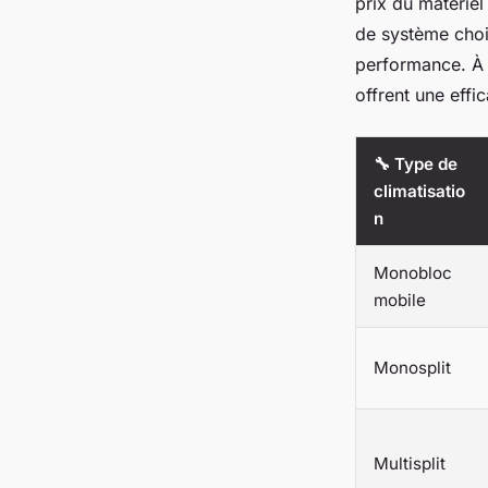
prix du matériel
de système choi
performance. À l
offrent une effi
🔧 Type de
climatisatio
n
Monobloc
mobile
Monosplit
Multisplit