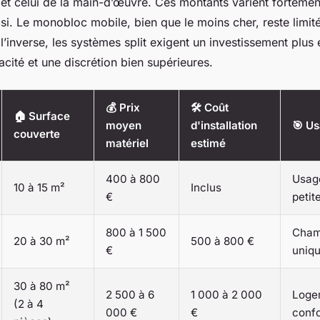
 et celui de la main-d’œuvre. Ces montants varient fortemen
si. Le monobloc mobile, bien que le moins cher, reste limit
’inverse, les systèmes split exigent un investissement plus
cacité et une discrétion bien supérieures.
💰 Prix
🛠️ Coût
🏠 Surface
moyen
d'installation
🎯 Us
couverte
matériel
estimé
400 à 800
Usage
10 à 15 m²
Inclus
€
petit
800 à 1 500
Cham
20 à 30 m²
500 à 800 €
€
uniq
30 à 80 m²
2 500 à 6
1 000 à 2 000
Logem
(2 à 4
000 €
€
conf