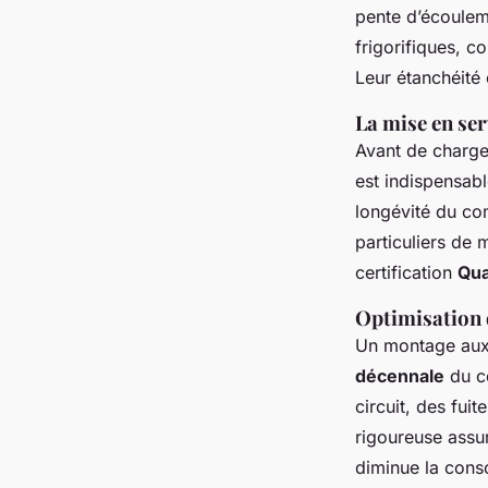
pente d’écoule
frigorifiques, c
Leur étanchéité 
La mise en ser
Avant de charger
est indispensable
longévité du com
particuliers de 
certification
Qua
Optimisation 
Un montage aux 
décennale
du co
circuit, des fu
rigoureuse ass
diminue la cons