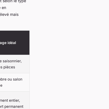
t selon le type
é en
 élevé mais
age idéal
 saisonnier,
es pièces
bre ou salon
ue
ent entier,
ort permanent