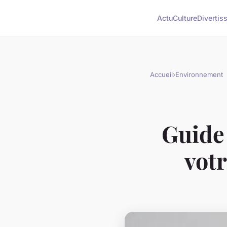
Actu
Culture
Divertis
Accueil
›
Environnement
Guide 
votr