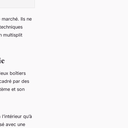
 marché. Ils ne
 techniques
 multisplit
ie
deux boîtiers
ncadré par des
stème et son
l’intérieur qu’à
lisé avec une