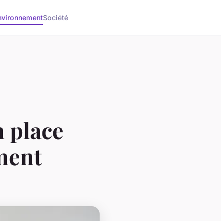
nvironnement
Société
n place
ement