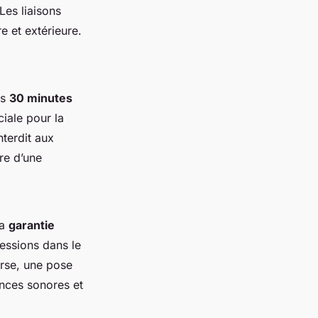
 Les liaisons
e et extérieure.
ns
30 minutes
ciale pour la
nterdit aux
ire d’une
la
garantie
ressions dans le
erse, une pose
ances sonores et