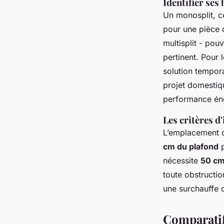
Identifier ses
Un monosplit, c
pour une pièce
multisplit - pou
pertinent. Pour 
solution tempor
projet domesti
performance én
Les critères d
L’emplacement de
cm du plafond
p
nécessite
50 cm
toute obstructio
une surchauffe 
Comparatif