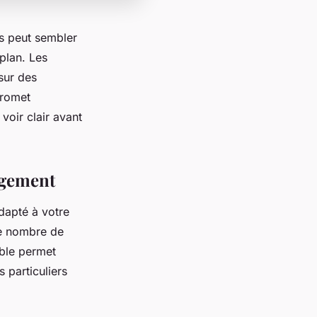
os peut sembler
plan. Les
sur des
promet
voir clair avant
ogement
adapté à votre
 le nombre de
able permet
 particuliers